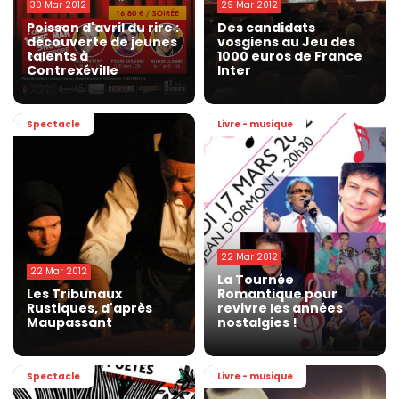
30 Mar 2012
29 Mar 2012
Poisson d'avril du rire :
Des candidats
découverte de jeunes
vosgiens au Jeu des
talents à
1000 euros de France
Contrexéville
Inter
Spectacle
Livre - musique
22 Mar 2012
22 Mar 2012
La Tournée
Les Tribunaux
Romantique pour
Rustiques, d'après
revivre les années
Maupassant
nostalgies !
Spectacle
Livre - musique