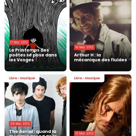
17 Mar 2012
16 Mar 2012
Le Printemps des
poètes se pose dans
Arthur H : la
les Vosges
mécanique des fluides
Livre - musique
Livre - musique
09 Mar 2012
The Aerial : quand la
01 Mar 2012