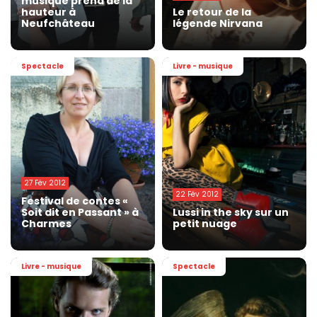
musique prend de la
hauteur à
Le retour de la
Neufchâteau
légende Nirvana
Spectacle
Livre - musique
27 Fév 2012
22 Fév 2012
Festival de contes «
Soit dit en Passant » à
Lussi in the sky sur un
Charmes
petit nuage
Livre - musique
Spectacle