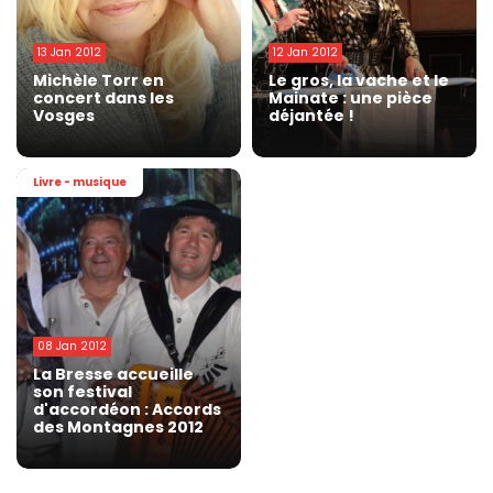
13 Jan 2012
12 Jan 2012
Michèle Torr en
Le gros, la vache et le
concert dans les
Mainate : une pièce
Vosges
déjantée !
Livre - musique
08 Jan 2012
La Bresse accueille
son festival
d'accordéon : Accords
des Montagnes 2012