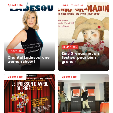
Spectacle
Livre - musique
31 Mar 2012
07 Avr 2012
Zinc Grenadine : un
Chantal Ladesou, one
festival pour bien
woman show !
grandir
Spectacle
Spectacle