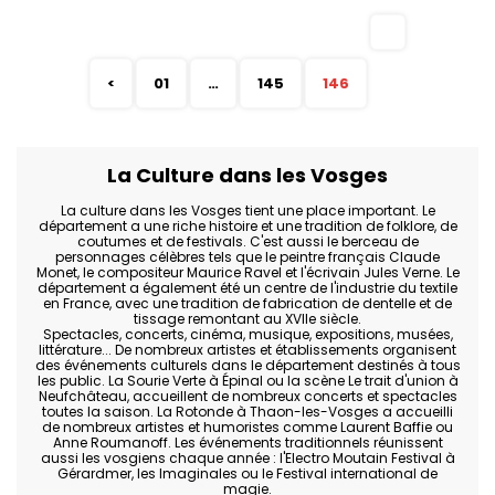
<
01
…
145
146
La Culture dans les Vosges
La culture dans les Vosges tient une place important. Le
département a une riche histoire et une tradition de folklore, de
coutumes et de festivals. C'est aussi le berceau de
personnages célèbres tels que le peintre français Claude
Monet, le compositeur Maurice Ravel et l'écrivain Jules Verne. Le
département a également été un centre de l'industrie du textile
en France, avec une tradition de fabrication de dentelle et de
tissage remontant au XVIIe siècle.
Spectacles, concerts, cinéma, musique, expositions, musées,
littérature... De nombreux artistes et établissements organisent
des événements culturels dans le département destinés à tous
les public. La Sourie Verte à Épinal ou la scène Le trait d'union à
Neufchâteau, accueillent de nombreux concerts et spectacles
toutes la saison. La Rotonde à Thaon-les-Vosges a accueilli
de nombreux artistes et humoristes comme Laurent Baffie ou
Anne Roumanoff. Les événements traditionnels réunissent
aussi les vosgiens chaque année : l'Electro Moutain Festival à
Gérardmer, les Imaginales ou le Festival international de
magie.