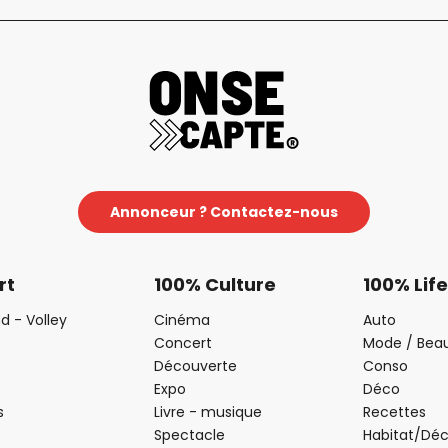
Annonceur ? Contactez-nous
rt
100% Culture
100% Life
d - Volley
Cinéma
Auto
Concert
Mode / Bea
Découverte
Conso
Expo
Déco
s
Livre - musique
Recettes
Spectacle
Habitat/Dé