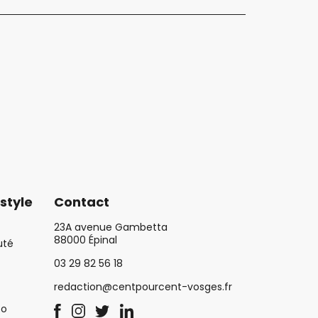
style
Contact
23A avenue Gambetta
88000 Épinal
uté
03 29 82 56 18
redaction@centpourcent-vosges.fr
co