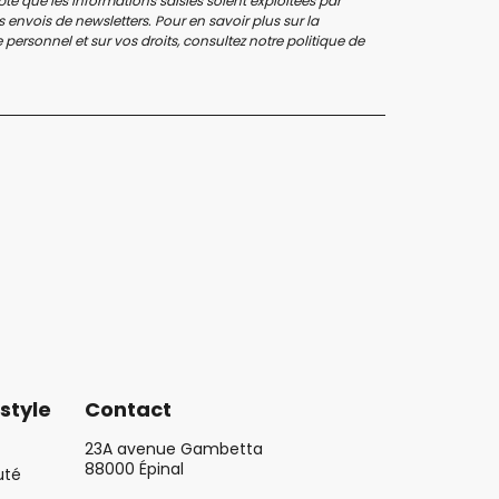
te que les informations saisies soient exploitées par
 envois de newsletters. Pour en savoir plus sur la
personnel et sur vos droits, consultez notre
politique de
style
Contact
23A avenue Gambetta
88000 Épinal
uté