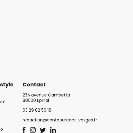
style
Contact
23A avenue Gambetta
88000 Épinal
uté
03 29 82 56 18
redaction@centpourcent-vosges.fr
co