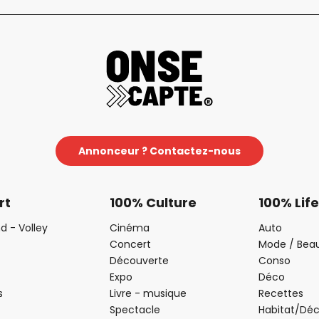
Annonceur ? Contactez-nous
rt
100% Culture
100% Life
d - Volley
Cinéma
Auto
Concert
Mode / Bea
Découverte
Conso
Expo
Déco
s
Livre - musique
Recettes
Spectacle
Habitat/Dé