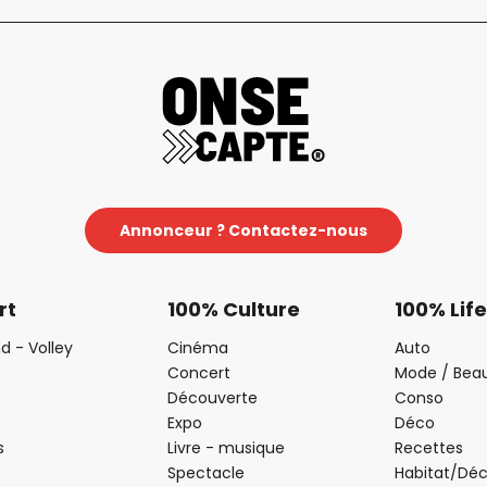
Annonceur ? Contactez-nous
rt
100% Culture
100% Life
d - Volley
Cinéma
Auto
Concert
Mode / Bea
Découverte
Conso
Expo
Déco
s
Livre - musique
Recettes
Spectacle
Habitat/Dé