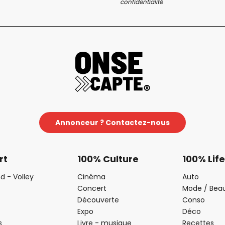
confidentialité
Annonceur ? Contactez-nous
rt
100% Culture
100% Life
d - Volley
Cinéma
Auto
Concert
Mode / Bea
Découverte
Conso
Expo
Déco
s
Livre - musique
Recettes