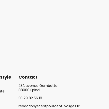
style
Contact
23A avenue Gambetta
88000 Épinal
uté
03 29 82 56 18
redaction@centpourcent-vosges.fr