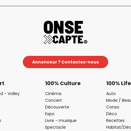
Annonceur ? Contactez-nous
rt
100% Culture
100% Life
d - Volley
Cinéma
Auto
Concert
Mode / Bea
Découverte
Conso
Expo
Déco
s
Livre - musique
Recettes
Spectacle
Habitat/Dé