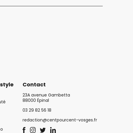
style
Contact
23A avenue Gambetta
88000 Épinal
uté
03 29 82 56 18
redaction@centpourcent-vosges.fr
co