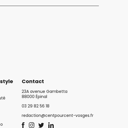
style
Contact
23A avenue Gambetta
88000 Épinal
uté
03 29 82 56 18
redaction@centpourcent-vosges.fr
co