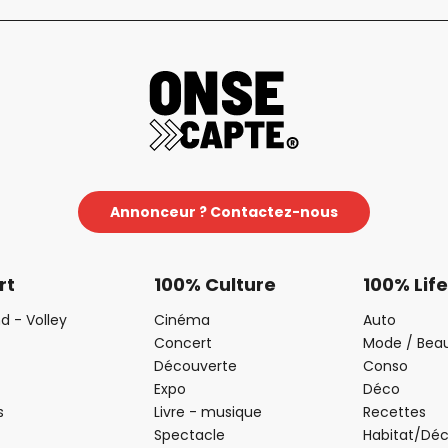
Annonceur ? Contactez-nous
rt
100% Culture
100% Life
d - Volley
Cinéma
Auto
Concert
Mode / Bea
Découverte
Conso
Expo
Déco
s
Livre - musique
Recettes
Spectacle
Habitat/Dé