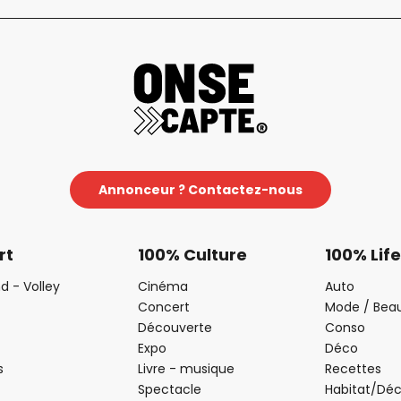
Annonceur ? Contactez-nous
rt
100% Culture
100% Life
d - Volley
Cinéma
Auto
Concert
Mode / Bea
Découverte
Conso
Expo
Déco
s
Livre - musique
Recettes
Spectacle
Habitat/Dé