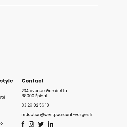
style
Contact
23A avenue Gambetta
88000 Épinal
uté
03 29 82 56 18
redaction@centpourcent-vosges.fr
co