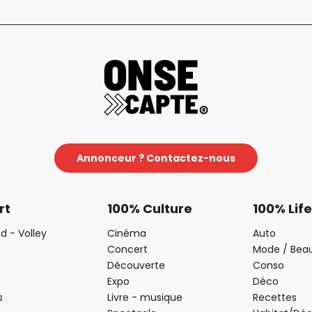
Annonceur ? Contactez-nous
rt
100% Culture
100% Life
d - Volley
Cinéma
Auto
Concert
Mode / Bea
Découverte
Conso
Expo
Déco
s
Livre - musique
Recettes