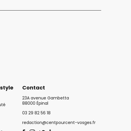
style
Contact
23A avenue Gambetta
88000 Épinal
uté
03 29 82 56 18
redaction@centpourcent-vosges.fr