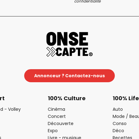
confidentialité
Annonceur ? Contactez-nous
rt
100% Culture
100% Life
d - Volley
Cinéma
Auto
Concert
Mode / Bea
Découverte
Conso
Expo
Déco
s
Livre - musique
Recettes