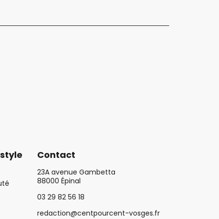
style
Contact
23A avenue Gambetta
88000 Épinal
uté
03 29 82 56 18
redaction@centpourcent-vosges.fr