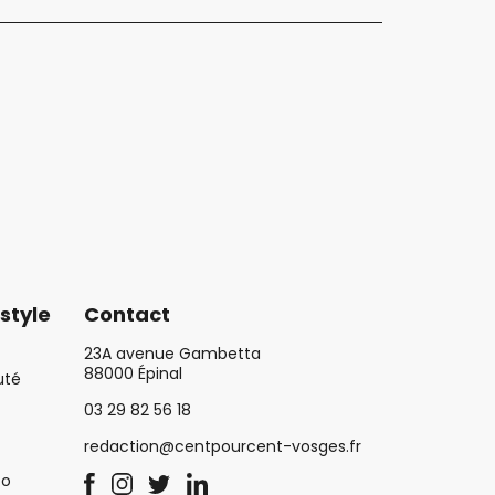
style
Contact
23A avenue Gambetta
88000 Épinal
uté
03 29 82 56 18
redaction@centpourcent-vosges.fr
co