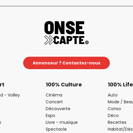
Annonceur ? Contactez-nous
rt
100% Culture
100% Life
d - Volley
Cinéma
Auto
Concert
Mode / Bea
Découverte
Conso
Expo
Déco
s
Livre - musique
Recettes
Spectacle
Habitat/Dé