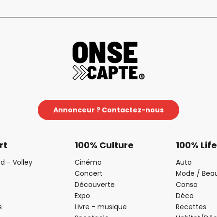
Annonceur ? Contactez-nous
rt
100% Culture
100% Life
d - Volley
Cinéma
Auto
Concert
Mode / Bea
Découverte
Conso
Expo
Déco
s
Livre - musique
Recettes