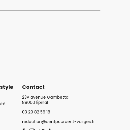
style
Contact
23A avenue Gambetta
88000 Épinal
uté
03 29 82 56 18
redaction@centpourcent-vosges.fr