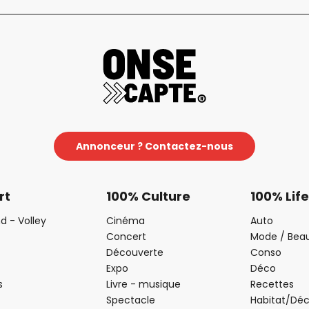
Annonceur ? Contactez-nous
rt
100% Culture
100% Life
d - Volley
Cinéma
Auto
Concert
Mode / Bea
Découverte
Conso
Expo
Déco
s
Livre - musique
Recettes
Spectacle
Habitat/Dé