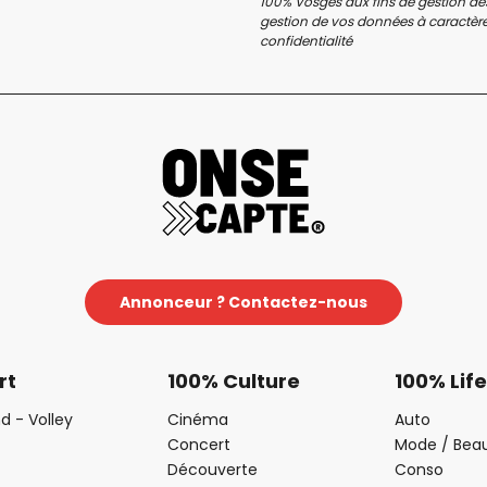
100% Vosges aux fins de gestion des
gestion de vos données à caractère 
confidentialité
Annonceur ? Contactez-nous
rt
100% Culture
100% Life
d - Volley
Cinéma
Auto
Concert
Mode / Bea
Découverte
Conso