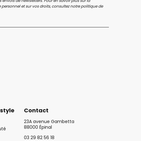
 envois de newsletters. Pour en savoir plus sur la
personnel et sur vos droits, consultez notre
politique de
style
Contact
23A avenue Gambetta
88000 Épinal
uté
03 29 82 56 18