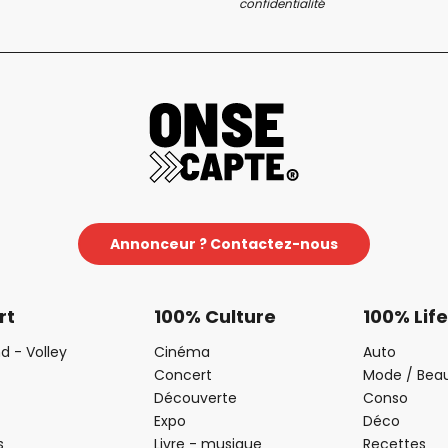
confidentialité
Annonceur ? Contactez-nous
rt
100% Culture
100% Life
d - Volley
Cinéma
Auto
Concert
Mode / Bea
Découverte
Conso
Expo
Déco
s
Livre - musique
Recettes