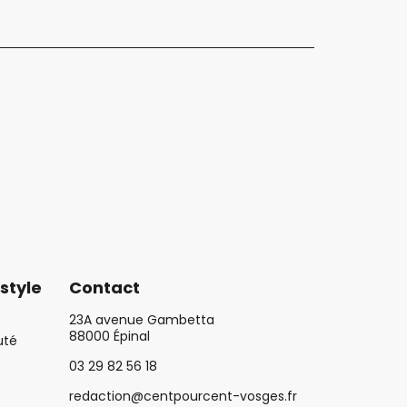
style
Contact
23A avenue Gambetta
88000 Épinal
uté
03 29 82 56 18
redaction@centpourcent-vosges.fr