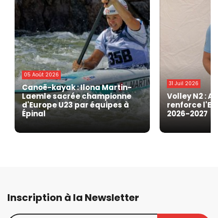
05 Août 2026
31 Juil 2026
Canoë-kayak : Ilona Martin-
Laemle sacrée championne
Volley N2 : A
d'Europe U23 par équipes à
renforce l'EG
Épinal
2026-2027
Inscription à la Newsletter