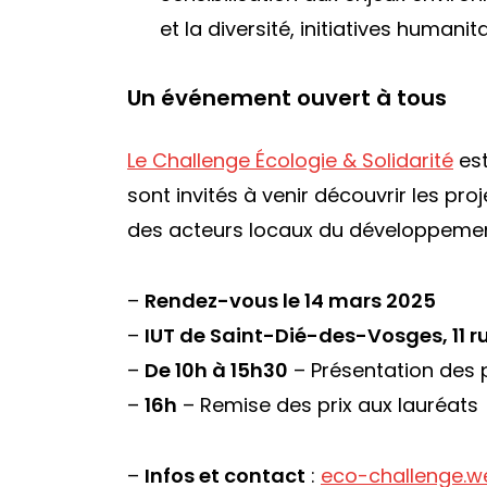
et la diversité, initiatives humanit
Un événement ouvert à tous
Le Challenge Écologie & Solidarité
es
sont invités à venir découvrir les pr
des acteurs locaux du développement
–
Rendez-vous le 14 mars 2025
–
IUT de Saint-Dié-des-Vosges, 11 ru
–
De 10h à 15h30
– Présentation des 
–
16h
– Remise des prix aux lauréats
–
Infos et contact
:
eco-challenge.w