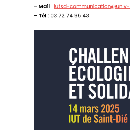
–
Mail
:
iutsd-communication@univ-lo
–
Tél
: 03 72 74 95 43