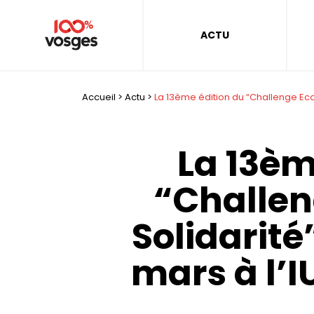
ACTU
Accueil
>
Actu
>
La 13ème édition du “Challenge Ecolo
La 13èm
“Challen
Solidarité”
mars à l’I