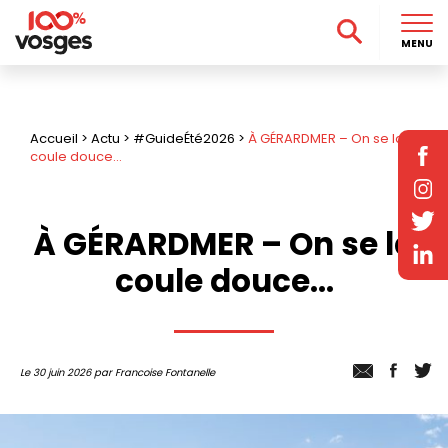
MENU
Accueil
>
Actu
>
#GuideÉté2026
>
À GÉRARDMER – On se la
coule douce…
À GÉRARDMER – On se la
coule douce…
Le 30 juin 2026 par Francoise Fontanelle