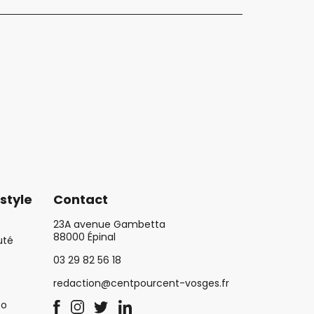
style
Contact
23A avenue Gambetta
88000 Épinal
uté
03 29 82 56 18
redaction@centpourcent-vosges.fr
co