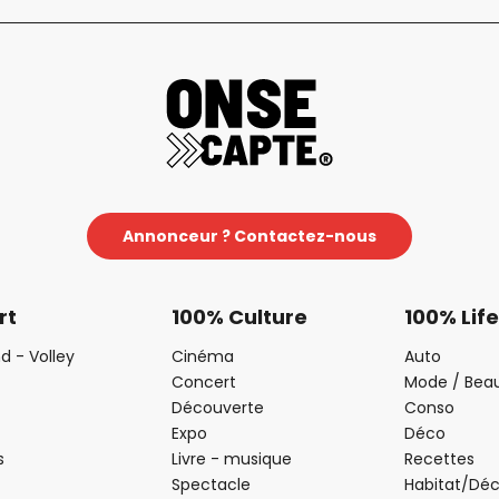
Annonceur ? Contactez-nous
rt
100% Culture
100% Life
d - Volley
Cinéma
Auto
Concert
Mode / Bea
Découverte
Conso
Expo
Déco
s
Livre - musique
Recettes
Spectacle
Habitat/Dé