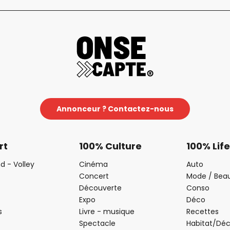
Annonceur ? Contactez-nous
rt
100% Culture
100% Life
d - Volley
Cinéma
Auto
Concert
Mode / Bea
Découverte
Conso
Expo
Déco
s
Livre - musique
Recettes
Spectacle
Habitat/Dé