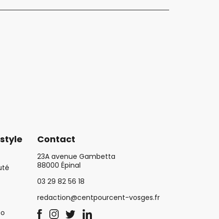
style
Contact
23A avenue Gambetta
88000 Épinal
uté
03 29 82 56 18
redaction@centpourcent-vosges.fr
co