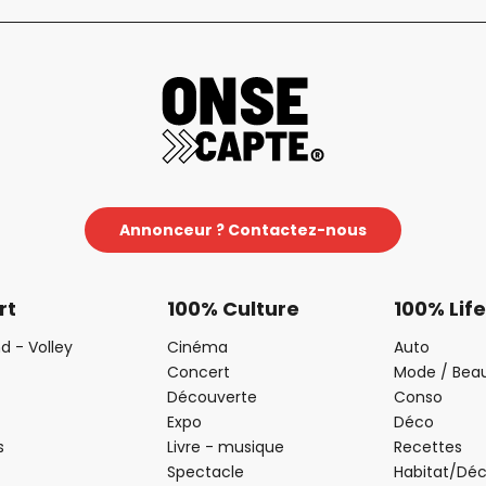
Annonceur ? Contactez-nous
rt
100% Culture
100% Life
d - Volley
Cinéma
Auto
Concert
Mode / Bea
Découverte
Conso
Expo
Déco
s
Livre - musique
Recettes
Spectacle
Habitat/Dé