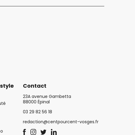
style
Contact
23A avenue Gambetta
88000 Épinal
uté
03 29 82 56 18
redaction@centpourcent-vosges.fr
co