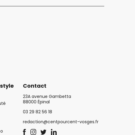
style
Contact
23A avenue Gambetta
88000 Épinal
uté
03 29 82 56 18
redaction@centpourcent-vosges.fr
co