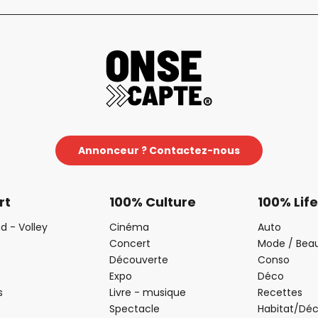
Annonceur ? Contactez-nous
rt
100% Culture
100% Life
d - Volley
Cinéma
Auto
Concert
Mode / Bea
Découverte
Conso
Expo
Déco
s
Livre - musique
Recettes
Spectacle
Habitat/Dé