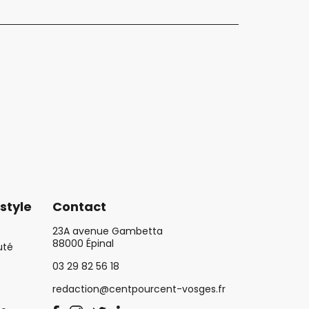
style
Contact
23A avenue Gambetta
88000 Épinal
uté
03 29 82 56 18
redaction@centpourcent-vosges.fr