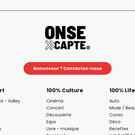
Annonceur ? Contactez-nous
rt
100% Culture
100% Life
d - Volley
Cinéma
Auto
Concert
Mode / Bea
Découverte
Conso
Expo
Déco
s
Livre - musique
Recettes