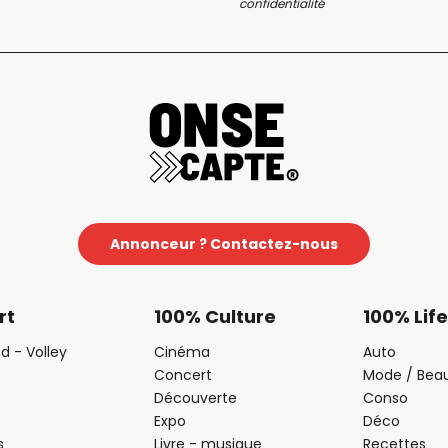
confidentialité
Annonceur ? Contactez-nous
rt
100% Culture
100% Life
d - Volley
Cinéma
Auto
Concert
Mode / Bea
Découverte
Conso
Expo
Déco
s
Livre - musique
Recettes