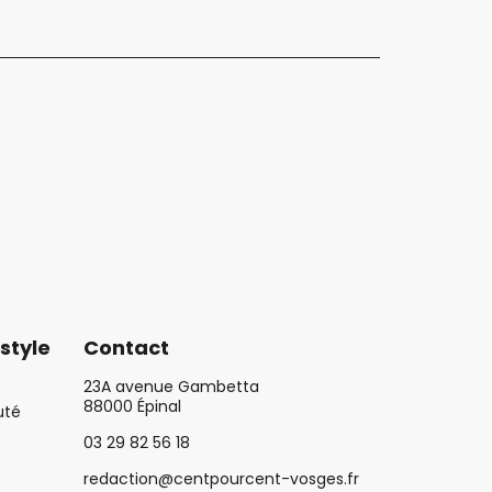
style
Contact
23A avenue Gambetta
88000 Épinal
uté
03 29 82 56 18
redaction@centpourcent-vosges.fr