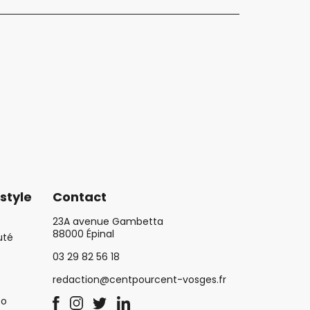
style
Contact
23A avenue Gambetta
88000 Épinal
uté
03 29 82 56 18
redaction@centpourcent-vosges.fr
co