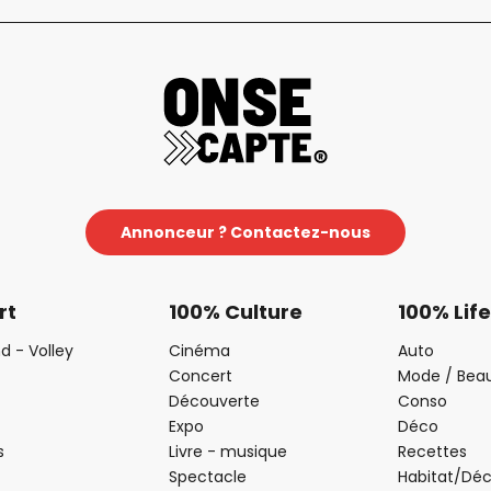
Annonceur ? Contactez-nous
rt
100% Culture
100% Life
d - Volley
Cinéma
Auto
Concert
Mode / Bea
Découverte
Conso
Expo
Déco
s
Livre - musique
Recettes
Spectacle
Habitat/Dé