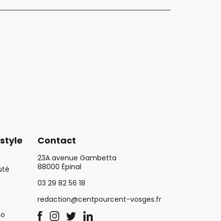
style
Contact
23A avenue Gambetta
88000 Épinal
uté
03 29 82 56 18
redaction@centpourcent-vosges.fr
co