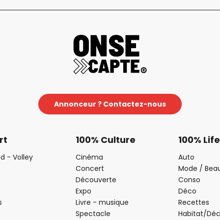
Annonceur ? Contactez-nous
rt
100% Culture
100% Life
d - Volley
Cinéma
Auto
Concert
Mode / Bea
Découverte
Conso
Expo
Déco
s
Livre - musique
Recettes
Spectacle
Habitat/Dé