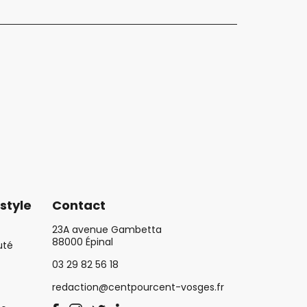
style
Contact
23A avenue Gambetta
88000 Épinal
uté
03 29 82 56 18
redaction@centpourcent-vosges.fr