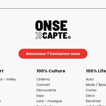
Annonceur ? Contactez-nous
rt
100% Culture
100% Life
d - Volley
Cinéma
Auto
Concert
Mode / Bea
Découverte
Conso
Expo
Déco
s
Livre - musique
Recettes