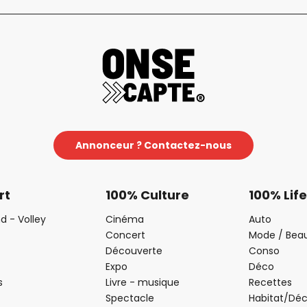
Annonceur ? Contactez-nous
rt
100% Culture
100% Life
d - Volley
Cinéma
Auto
Concert
Mode / Bea
Découverte
Conso
Expo
Déco
s
Livre - musique
Recettes
Spectacle
Habitat/Dé