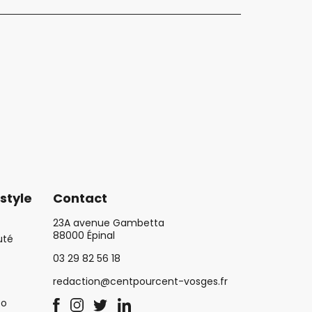
style
Contact
23A avenue Gambetta
88000 Épinal
uté
03 29 82 56 18
redaction@centpourcent-vosges.fr
co