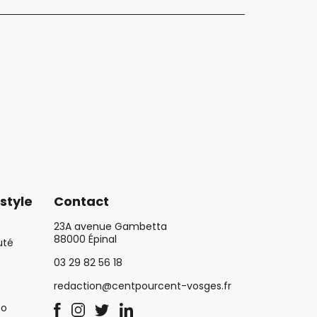
style
Contact
23A avenue Gambetta
88000 Épinal
uté
03 29 82 56 18
redaction@centpourcent-vosges.fr
co