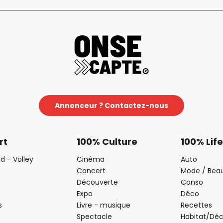
Annonceur ? Contactez-nous
rt
100% Culture
100% Life
d - Volley
Cinéma
Auto
Concert
Mode / Bea
Découverte
Conso
Expo
Déco
s
Livre - musique
Recettes
Spectacle
Habitat/Dé