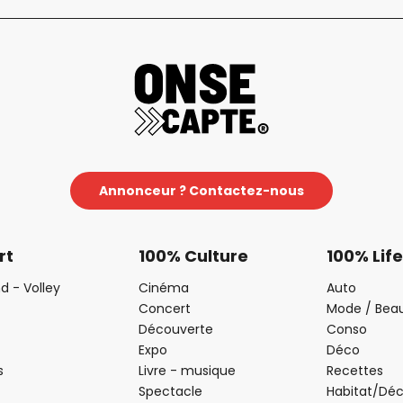
Annonceur ? Contactez-nous
rt
100% Culture
100% Life
d - Volley
Cinéma
Auto
Concert
Mode / Bea
Découverte
Conso
Expo
Déco
s
Livre - musique
Recettes
Spectacle
Habitat/Dé