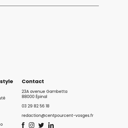
style
Contact
23A avenue Gambetta
88000 Épinal
uté
03 29 82 56 18
redaction@centpourcent-vosges.fr
co