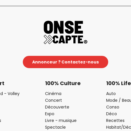
Annonceur ? Contactez-nous
rt
100% Culture
100% Life
d - Volley
Cinéma
Auto
Concert
Mode / Bea
Découverte
Conso
Expo
Déco
s
Livre - musique
Recettes
Spectacle
Habitat/Dé