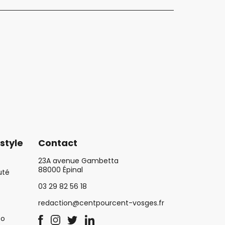
style
Contact
23A avenue Gambetta
88000 Épinal
uté
03 29 82 56 18
redaction@centpourcent-vosges.fr
co