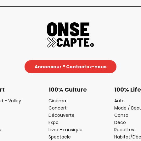
Annonceur ? Contactez-nous
rt
100% Culture
100% Life
d - Volley
Cinéma
Auto
Concert
Mode / Bea
Découverte
Conso
Expo
Déco
s
Livre - musique
Recettes
Spectacle
Habitat/Dé