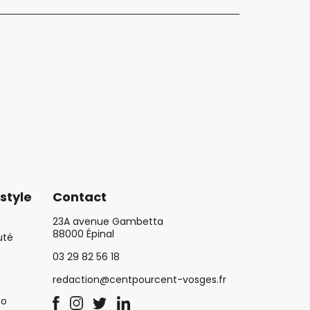
style
Contact
23A avenue Gambetta
88000 Épinal
uté
03 29 82 56 18
redaction@centpourcent-vosges.fr
co