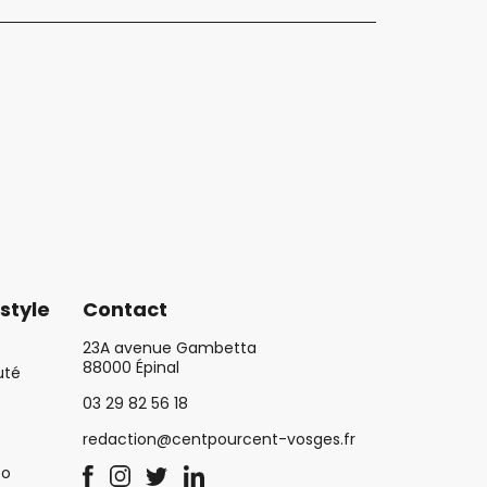
style
Contact
23A avenue Gambetta
88000 Épinal
uté
03 29 82 56 18
redaction@centpourcent-vosges.fr
co