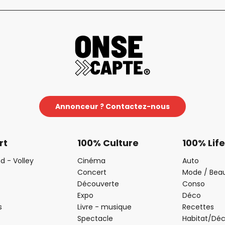
Annonceur ? Contactez-nous
rt
100% Culture
100% Life
d - Volley
Cinéma
Auto
Concert
Mode / Bea
Découverte
Conso
Expo
Déco
s
Livre - musique
Recettes
Spectacle
Habitat/Dé