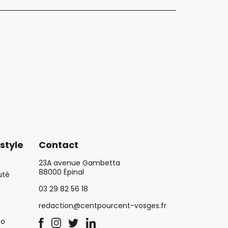
style
Contact
23A avenue Gambetta
88000 Épinal
uté
03 29 82 56 18
redaction@centpourcent-vosges.fr
co