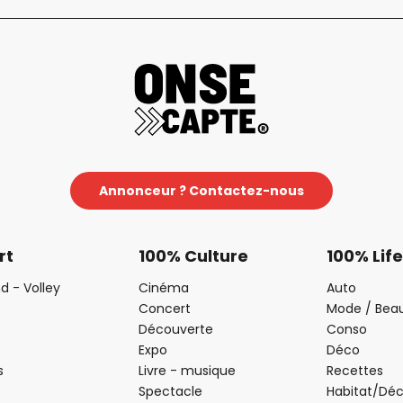
Annonceur ? Contactez-nous
rt
100% Culture
100% Life
d - Volley
Cinéma
Auto
Concert
Mode / Bea
Découverte
Conso
Expo
Déco
s
Livre - musique
Recettes
Spectacle
Habitat/Dé