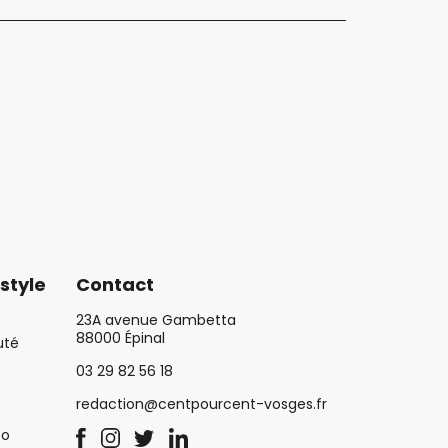
style
Contact
23A avenue Gambetta
88000 Épinal
uté
03 29 82 56 18
redaction@centpourcent-vosges.fr
co