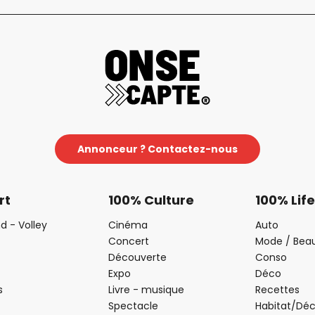
Annonceur ? Contactez-nous
rt
100% Culture
100% Life
d - Volley
Cinéma
Auto
Concert
Mode / Bea
Découverte
Conso
Expo
Déco
s
Livre - musique
Recettes
Spectacle
Habitat/Dé