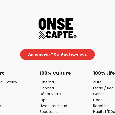
Annonceur ? Contactez-nous
rt
100% Culture
100% Life
d - Volley
Cinéma
Auto
Concert
Mode / Bea
Découverte
Conso
Expo
Déco
s
Livre - musique
Recettes
Spectacle
Habitat/Dé