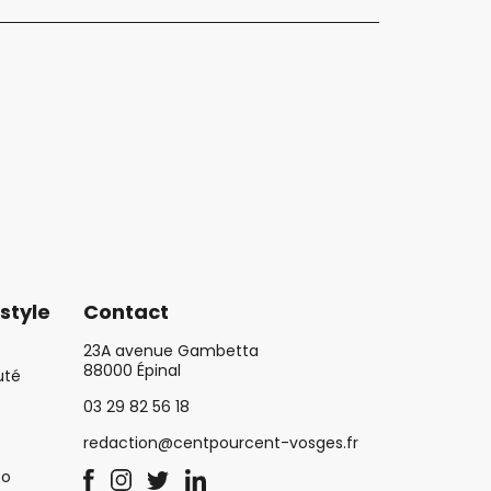
style
Contact
23A avenue Gambetta
88000 Épinal
uté
03 29 82 56 18
redaction@centpourcent-vosges.fr
co