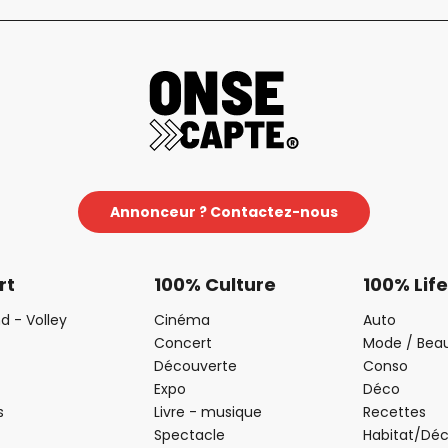
Annonceur ? Contactez-nous
rt
100% Culture
100% Life
d - Volley
Cinéma
Auto
Concert
Mode / Bea
Découverte
Conso
Expo
Déco
s
Livre - musique
Recettes
Spectacle
Habitat/Dé