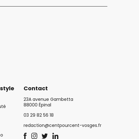
style
Contact
23A avenue Gambetta
88000 Épinal
uté
03 29 82 56 18
redaction@centpourcent-vosges.fr
co