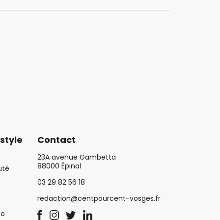
style
Contact
23A avenue Gambetta
88000 Épinal
uté
03 29 82 56 18
redaction@centpourcent-vosges.fr
co