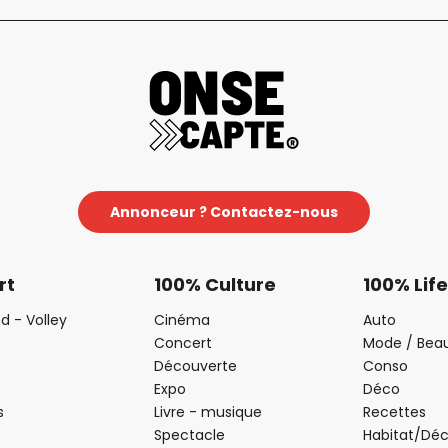
Annonceur ? Contactez-nous
rt
100% Culture
100% Life
d - Volley
Cinéma
Auto
Concert
Mode / Bea
Découverte
Conso
Expo
Déco
s
Livre - musique
Recettes
Spectacle
Habitat/Dé