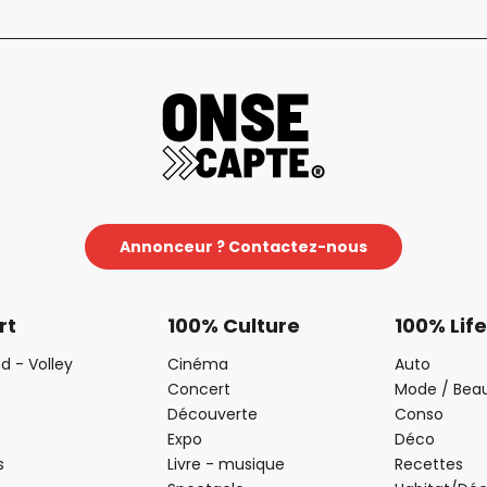
Annonceur ? Contactez-nous
rt
100% Culture
100% Life
d - Volley
Cinéma
Auto
Concert
Mode / Bea
Découverte
Conso
Expo
Déco
s
Livre - musique
Recettes