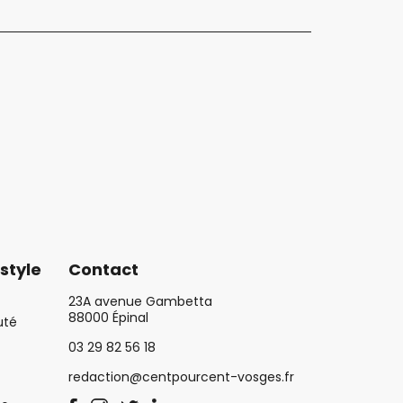
style
Contact
23A avenue Gambetta
88000 Épinal
uté
03 29 82 56 18
redaction@centpourcent-vosges.fr