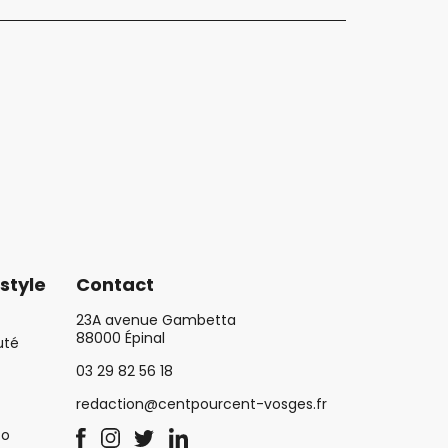
style
Contact
23A avenue Gambetta
88000 Épinal
uté
03 29 82 56 18
redaction@centpourcent-vosges.fr
co