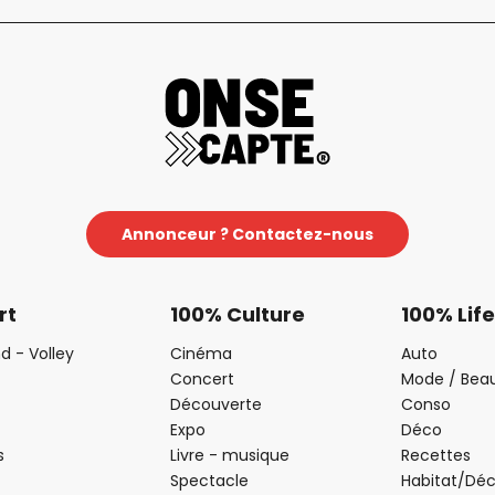
Annonceur ? Contactez-nous
rt
100% Culture
100% Life
d - Volley
Cinéma
Auto
Concert
Mode / Bea
Découverte
Conso
Expo
Déco
s
Livre - musique
Recettes
Spectacle
Habitat/Dé