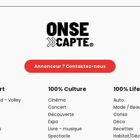
Annonceur ? Contactez-nous
rt
100% Culture
100% Life
d - Volley
Cinéma
Auto
Concert
Mode / Bea
Découverte
Conso
Expo
Déco
s
Livre - musique
Recettes
Spectacle
Habitat/Dé