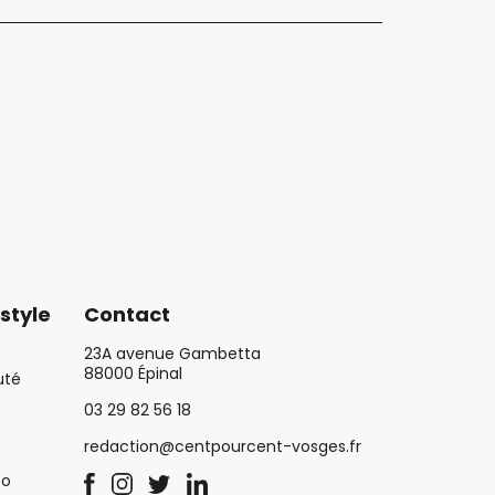
style
Contact
23A avenue Gambetta
88000 Épinal
uté
03 29 82 56 18
redaction@centpourcent-vosges.fr
co