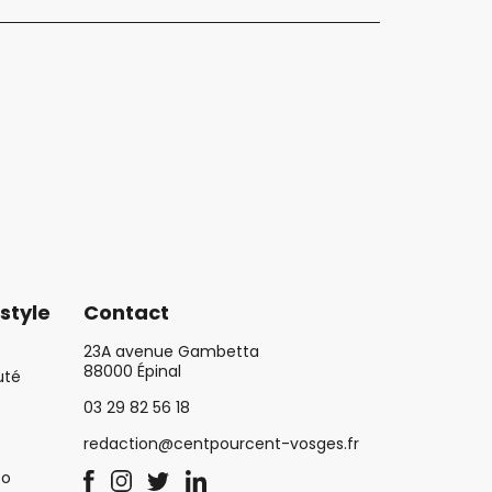
style
Contact
23A avenue Gambetta
88000 Épinal
uté
03 29 82 56 18
redaction@centpourcent-vosges.fr
co