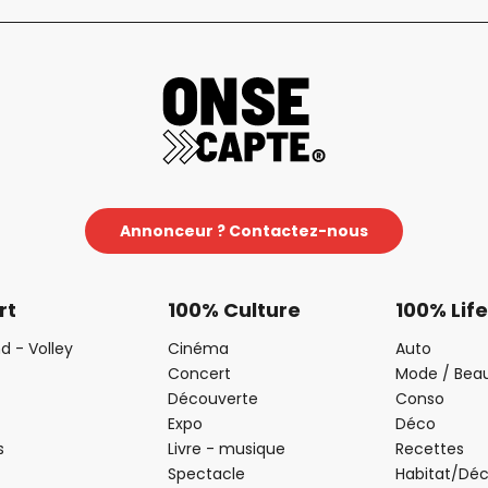
Annonceur ? Contactez-nous
rt
100% Culture
100% Life
d - Volley
Cinéma
Auto
Concert
Mode / Bea
Découverte
Conso
Expo
Déco
s
Livre - musique
Recettes
Spectacle
Habitat/Dé