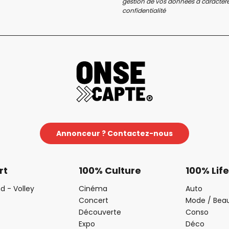
gestion de vos données à caractère 
confidentialité
Annonceur ? Contactez-nous
rt
100% Culture
100% Life
d - Volley
Cinéma
Auto
Concert
Mode / Bea
Découverte
Conso
Expo
Déco