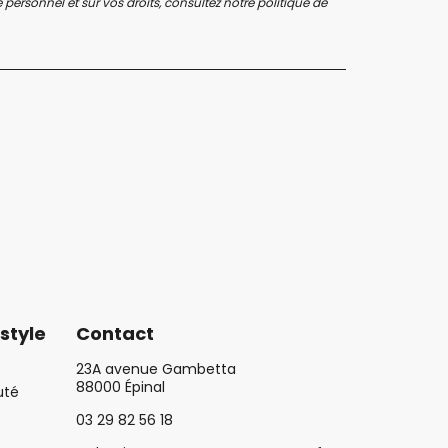
personnel et sur vos droits, consultez notre
politique de
style
Contact
23A avenue Gambetta
88000 Épinal
uté
03 29 82 56 18