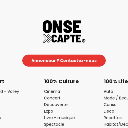
Annonceur ? Contactez-nous
rt
100% Culture
100% Life
d - Volley
Cinéma
Auto
Concert
Mode / Bea
Découverte
Conso
Expo
Déco
s
Livre - musique
Recettes
Spectacle
Habitat/Dé