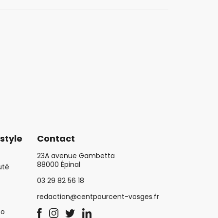
style
Contact
23A avenue Gambetta
88000 Épinal
uté
03 29 82 56 18
redaction@centpourcent-vosges.fr
co