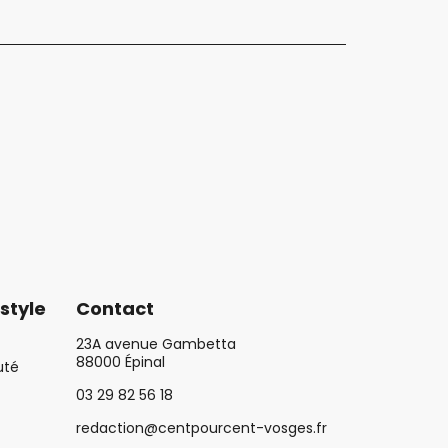
style
Contact
23A avenue Gambetta
88000 Épinal
uté
03 29 82 56 18
redaction@centpourcent-vosges.fr