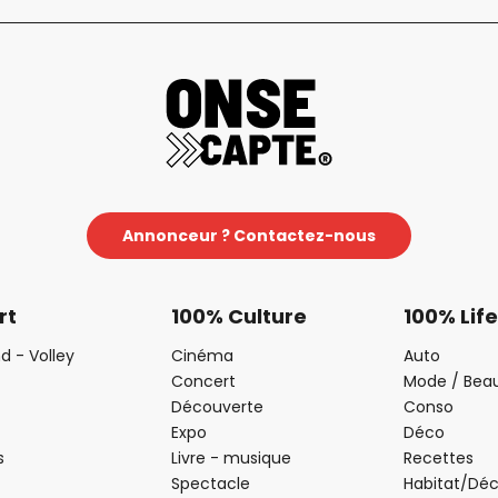
Annonceur ? Contactez-nous
rt
100% Culture
100% Life
d - Volley
Cinéma
Auto
Concert
Mode / Bea
Découverte
Conso
Expo
Déco
s
Livre - musique
Recettes
Spectacle
Habitat/Dé