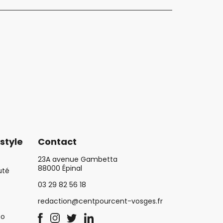
style
Contact
23A avenue Gambetta
88000 Épinal
uté
03 29 82 56 18
redaction@centpourcent-vosges.fr
co