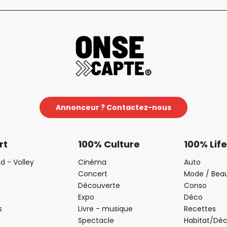
Annonceur ? Contactez-nous
rt
100% Culture
100% Life
d - Volley
Cinéma
Auto
Concert
Mode / Bea
Découverte
Conso
Expo
Déco
s
Livre - musique
Recettes
Spectacle
Habitat/Dé