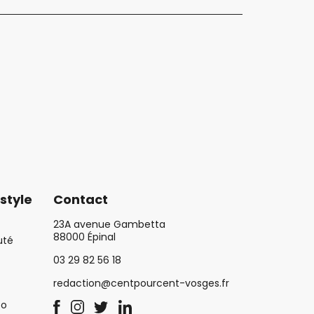
style
Contact
23A avenue Gambetta
88000 Épinal
uté
03 29 82 56 18
redaction@centpourcent-vosges.fr
co