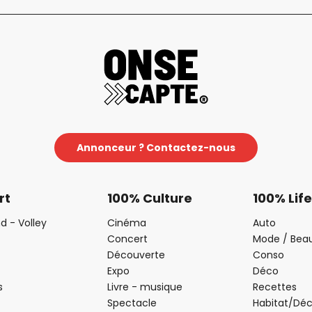
Annonceur ? Contactez-nous
rt
100% Culture
100% Life
d - Volley
Cinéma
Auto
Concert
Mode / Bea
Découverte
Conso
Expo
Déco
s
Livre - musique
Recettes
Spectacle
Habitat/Dé