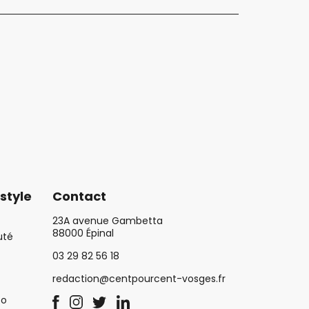
style
Contact
23A avenue Gambetta
88000 Épinal
uté
03 29 82 56 18
redaction@centpourcent-vosges.fr
co