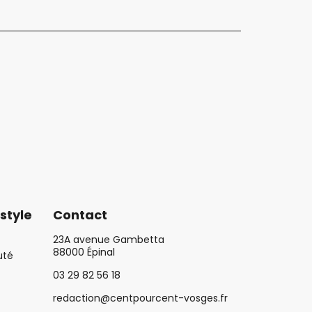
style
Contact
23A avenue Gambetta
88000 Épinal
uté
03 29 82 56 18
redaction@centpourcent-vosges.fr